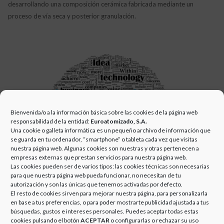
desarrollando una composición cerámica fabricada mediante un
proceso de vía seca y posterior granulación.
Bienvenida/o a la información básica sobre las cookies de la página web
responsabilidad de la entidad:
Euroatomizado, S.A.
Una cookie o galleta informática es un pequeño archivo de información que
se guarda en tu ordenador, “smartphone” o tableta cada vez que visitas
nuestra página web. Algunas cookies son nuestras y otras pertenecen a
empresas externas que prestan servicios para nuestra página web.
Las cookies pueden ser de varios tipos: las cookies técnicas son necesarias
TAGS:
COMPOSICIÓN CERÁMICA
,
GRANULACIÓN
,
GRUPO EUROATOMIZADO
,
para que nuestra página web pueda funcionar, no necesitan de tu
INNOVACIÓN
,
PROCESO DE VÍA SECA
,
VÍA SECA
autorización y son las únicas que tenemos activadas por defecto.
El resto de cookies sirven para mejorar nuestra página, para personalizarla
en base a tus preferencias, o para poder mostrarte publicidad ajustada a tus
Navegación
PREVIOUS
búsquedas, gustos e intereses personales. Puedes aceptar todas estas
cookies pulsando el botón
ACEPTAR
o configurarlas o rechazar su uso
Previous
GRUPO EUROATOMIZADO AMPLIA LA GAMA DE PRODUCTOS –