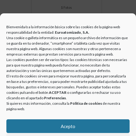
1
Fotos
Bienvenida/o a la información básica sobre las cookies de la página web
responsabilidad de la entidad:
Euroatomizado, S.A.
Una cookie o galleta informática es un pequeño archivo de información que
se guarda en tu ordenador, “smartphone” o tableta cada vez que visitas
nuestra página web. Algunas cookies son nuestras y otras pertenecen a
empresas externas que prestan servicios para nuestra página web.
Las cookies pueden ser de varios tipos: las cookies técnicas son necesarias
para que nuestra página web pueda funcionar, no necesitan de tu
autorización y son las únicas que tenemos activadas por defecto.
El resto de cookies sirven para mejorar nuestra página, para personalizarla
COLORES
en base a tus preferencias, o para poder mostrarte publicidad ajustada a tus
búsquedas, gustos e intereses personales. Puedes aceptar todas estas
cookies pulsando el botón
ACEPTAR
o configurarlas o rechazar su uso
clicando en el apartado
Preferencias
.
1
Fotos
Si quieres más información, consulta la
Pólitica de cookies
de nuestra
página web.
Acepto