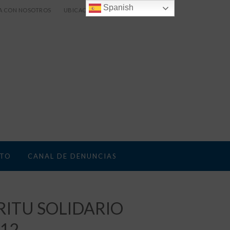
Spanish
A CON NOSOTROS
UBICACIÓN
TO
CANAL DE DENUNCIAS
RITU SOLIDARIO
012