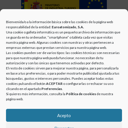
Bienvenida/o a la información básica sobre las cookies de la página web
responsabilidad de la entidad:
Euroatomizado, S.A.
Una cookie o galleta informática es un pequeño archivo de información que
se guarda en tu ordenador, “smartphone” o tableta cada vez que visitas
nuestra página web. Algunas cookies son nuestras y otras pertenecen a
empresas externas que prestan servicios para nuestra página web.
Las cookies pueden ser de varios tipos: las cookies técnicas son necesarias
TAGS:
ENERGÍA Y TURISMO
,
FEDER
,
FONDO EUROPEO DE DESARROLLO
para que nuestra página web pueda funcionar, no necesitan de tu
REGIONAL
,
GRUPO EUROATOMIZADO
,
MEJORA CONTINUA
,
MINISTERIO DE
autorización y son las únicas que tenemos activadas por defecto.
INDUSTRIA
El resto de cookies sirven para mejorar nuestra página, para personalizarla
en base a tus preferencias, o para poder mostrarte publicidad ajustada a tus
búsquedas, gustos e intereses personales. Puedes aceptar todas estas
cookies pulsando el botón
ACEPTAR
o configurarlas o rechazar su uso
Navegación
PREVIOUS
clicando en el apartado
Preferencias
.
Previous
NUEVA IMAGEN CORPORATIVA – 20/06/2011
de
Si quieres más información, consulta la
Pólitica de cookies
de nuestra
post:
NEXT
página web.
entradas
Next
GRUPO EUROATOMIZADO CON LA EDUCACIÓN Y LA CULTURA –
post:
11/04/2012
Acepto