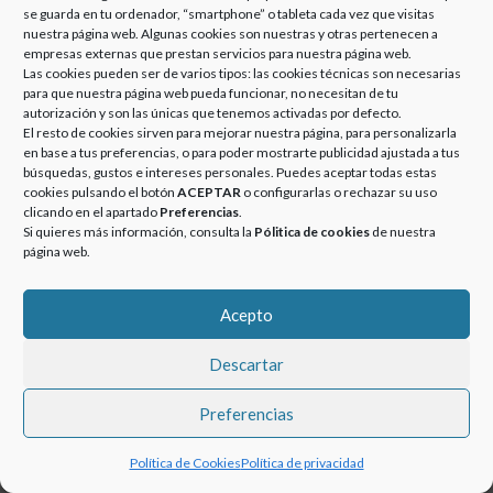
EUROPEA “RESPETO:
se guarda en tu ordenador, “smartphone” o tableta cada vez que visitas
EL INGREDIENTE
nuestra página web. Algunas cookies son nuestras y otras pertenecen a
SECRETO”
empresas externas que prestan servicios para nuestra página web.
Las cookies pueden ser de varios tipos: las cookies técnicas son necesarias
Posted
Categories
24 septiembre, 2024
Noticias
para que nuestra página web pueda funcionar, no necesitan de tu
on
autorización y son las únicas que tenemos activadas por defecto.
La Asociación Española de
El resto de cookies sirven para mejorar nuestra página, para personalizarla
Fabricantes de Azulejos y
en base a tus preferencias, o para poder mostrarte publicidad ajustada a tus
Pavimentos Cerámicos (ASCER),
búsquedas, gustos e intereses personales. Puedes aceptar todas estas
con el apoyo de la Generalitat
cookies pulsando el botón
ACEPTAR
o configurarlas o rechazar su uso
Valenciana, lanza la campaña “El
clicando en el apartado
Preferencias
.
CAMPAÑA CERÁMICA EUROPEA “RESPETO: EL I
ingrediente secreto” …
More
»
Si quieres más información, consulta la
Pólitica de cookies
de nuestra
página web.
Acepto
© 2020-2023 GRUPOEUROATOMIZADO. Todos los derechos
Descartar
reservados.
Preferencias
Política de Cookies
Política de privacidad