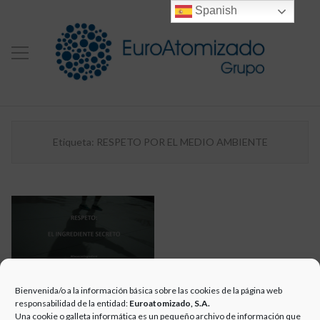
Spanish
Etiqueta:
RESPETO POR EL MEDIO AMBIENTE
Bienvenida/o a la información básica sobre las cookies de la página web
CAMPAÑA CERÁMICA
responsabilidad de la entidad:
Euroatomizado, S.A.
Una cookie o galleta informática es un pequeño archivo de información que