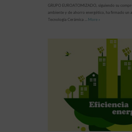
on
GRUPO EUROATOMIZADO, siguiendo su comprom
ambiente y de ahorro energético, ha firmado un a
GRUPO EUROATOMI
Tecnología Cerámica …
More
»