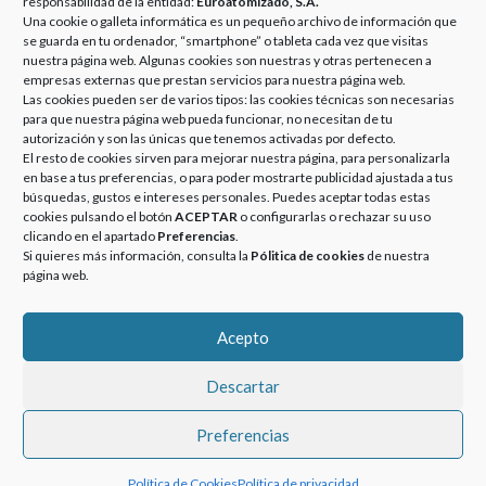
EUROATOMIZADO EN
EUROATOMIZADO
responsabilidad de la entidad:
Euroatomizado, S.A.
Una cookie o galleta informática es un pequeño archivo de información que
EL TOP INSIDERS 2022
OBTIENE FONDOS
se guarda en tu ordenador, “smartphone” o tableta cada vez que visitas
EUROPEOS PARA
Posted
Categories
26 septiembre, 2022
Noticias
nuestra página web. Algunas cookies son nuestras y otras pertenecen a
DESARROLLAR EL
on
empresas externas que prestan servicios para nuestra página web.
El proyecto Life Eggshellence que
PROYECTO
Las cookies pueden ser de varios tipos: las cookies técnicas son necesarias
persigue la utilización de residuos de
para que nuestra página web pueda funcionar, no necesitan de tu
FOUNDRYTILE –
cáscara de huevo en la fabricación
autorización y son las únicas que tenemos activadas por defecto.
09/12/2015
de baldosas cerámicas, en el que
El resto de cookies sirven para mejorar nuestra página, para personalizarla
GRUPO EUROATOMIZADO EN EL TOP INSIDERS 2022
Grupo …
More
»
en base a tus preferencias, o para poder mostrarte publicidad ajustada a tus
Posted
Categories
13 septiembre, 2018
Noticias
búsquedas, gustos e intereses personales. Puedes aceptar todas estas
on
GRUPO EUROATOMIZADO obtiene
cookies pulsando el botón
ACEPTAR
o configurarlas o rechazar su uso
fondos europeos para desarrollar el
clicando en el apartado
Preferencias
.
Si quieres más información, consulta la
Pólitica de cookies
de nuestra
proyecto FOUNDRYTILE,
página web.
valorización de arenas de fundición
de hierro y polvo en el proceso de
GRUPO EUROATOMI
producción …
More
»
Acepto
Descartar
© 2020-2023 GRUPOEUROATOMIZADO. Todos los derechos
Preferencias
reservados.
Política de Cookies
Política de privacidad