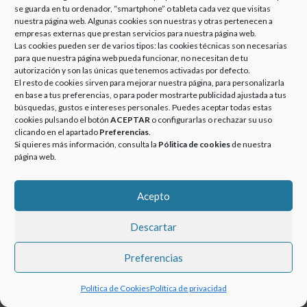
PRENSA CERÁMICA –
se guarda en tu ordenador, “smartphone” o tableta cada vez que visitas
14/09/2012
nuestra página web. Algunas cookies son nuestras y otras pertenecen a
empresas externas que prestan servicios para nuestra página web.
Posted
Categories
13 septiembre, 2018
Noticias
Las cookies pueden ser de varios tipos: las cookies técnicas son necesarias
on
En palabras de nuestro Dtor. Técnico
para que nuestra página web pueda funcionar, no necesitan de tu
Comercial, Javier Maestre,»…
autorización y son las únicas que tenemos activadas por defecto.
El resto de cookies sirven para mejorar nuestra página, para personalizarla
mediante la instalación de esta
en base a tus preferencias, o para poder mostrarte publicidad ajustada a tus
prensa nuestro objetivo es poder
búsquedas, gustos e intereses personales. Puedes aceptar todas estas
cerrar el círculo del servicio …
cookies pulsando el botón
ACEPTAR
o configurarlas o rechazar su uso
INSTALACIÓN DE UNA PRENSA CERÁMICA – 14/09/2012
More
»
clicando en el apartado
Preferencias
.
Si quieres más información, consulta la
Pólitica de cookies
de nuestra
página web.
© 2020-2023 GRUPOEUROATOMIZADO. Todos los derechos
Acepto
reservados.
Descartar
Preferencias
Política de Cookies
Política de privacidad