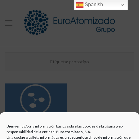
Spanish
Etiqueta:
prototipo
Bienvenida/o a la información básica sobre las cookies de la página web
INSTALACIÓN DE UNA
responsabilidad de la entidad:
Euroatomizado, S.A.
Una cookie o galleta informática es un pequeño archivo de información que