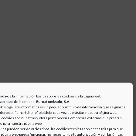
ida/o a la información básica sobre las cookies de la página web
abilidad de la entidad:
Euroatomizado, S.A.
kie o galleta informática es un pequeño archivo de información que se guarda
rdenador, “smartphone” o tableta cada vez que visitas nuestra página web.
 cookies son nuestras y otras pertenecen a empresas externas que prestan
os para nuestra página web.
kies pueden ser de varios tipos: las cookies técnicas son necesarias para que
 página web pueda funcionar, no necesitan de tu autorización y son las únicas