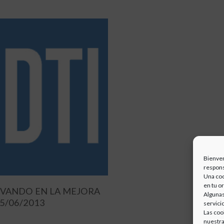
Bienven
respons
Una coo
en tu o
VANDO EN LA MEJORA
Algunas
5/06/2013
servici
Las coo
nuestra