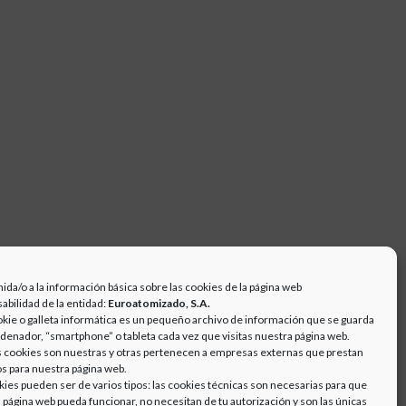
ida/o a la información básica sobre las cookies de la página web
abilidad de la entidad:
Euroatomizado, S.A.
kie o galleta informática es un pequeño archivo de información que se guarda
rdenador, “smartphone” o tableta cada vez que visitas nuestra página web.
 cookies son nuestras y otras pertenecen a empresas externas que prestan
os para nuestra página web.
kies pueden ser de varios tipos: las cookies técnicas son necesarias para que
 página web pueda funcionar, no necesitan de tu autorización y son las únicas