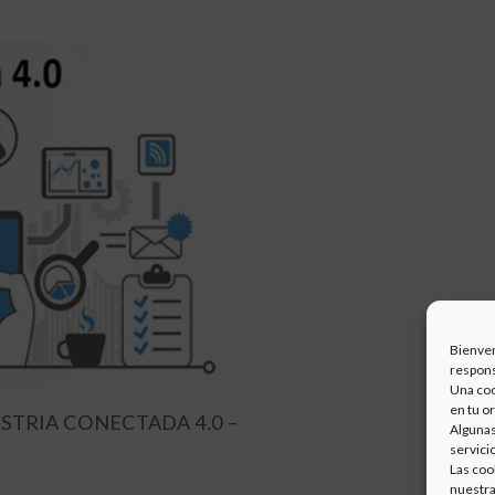
Bienven
respons
Una coo
en tu o
TRIA CONECTADA 4.0 –
Algunas
servici
Las coo
nuestra