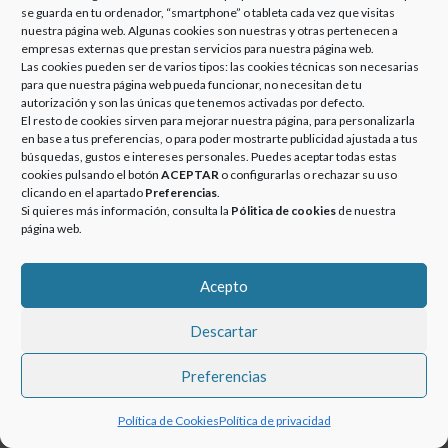
EUROATOMIZADO,
se guarda en tu ordenador, “smartphone” o tableta cada vez que visitas
IMPLANTA UN
nuestra página web. Algunas cookies son nuestras y otras pertenecen a
SISTEMA DE GESTIÓN
empresas externas que prestan servicios para nuestra página web.
DE LA ENERGÍA –
Las cookies pueden ser de varios tipos: las cookies técnicas son necesarias
para que nuestra página web pueda funcionar, no necesitan de tu
27/10/2015
autorización y son las únicas que tenemos activadas por defecto.
Posted
Categories
13 septiembre, 2018
Noticias
El resto de cookies sirven para mejorar nuestra página, para personalizarla
en base a tus preferencias, o para poder mostrarte publicidad ajustada a tus
on
GRUPO EUROATOMIZADO,
búsquedas, gustos e intereses personales. Puedes aceptar todas estas
siguiendo su compromiso de
cookies pulsando el botón
ACEPTAR
o configurarlas o rechazar su uso
protección del medio ambiente y en
clicando en el apartado
Preferencias
.
Si quieres más información, consulta la
Pólitica de cookies
de nuestra
su afán de mejora continua, inicia el
página web.
camino para certificar su Sistema …
GRUPO EUROATOMIZADO, IMPLANTA UN SISTEMA DE GESTIÓN DE LA E
More
»
Acepto
Descartar
© 2020-2023 GRUPOEUROATOMIZADO. Todos los derechos
Preferencias
reservados.
Política de Cookies
Política de privacidad