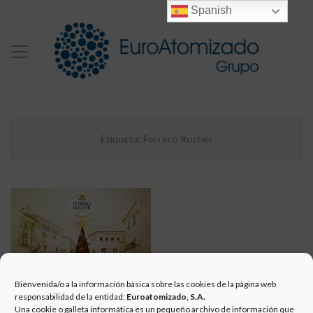
Spanish
Etiqueta:
Ferrero Rocher
Bienvenida/o a la información básica sobre las cookies de la página web
VILLAFAMÉS
responsabilidad de la entidad:
Euroatomizado, S.A.
Una cookie o galleta informática es un pequeño archivo de información que