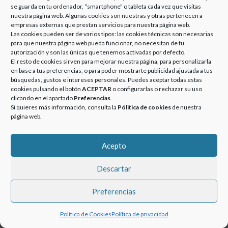
PARTICIPA EN EL
se guarda en tu ordenador, “smartphone” o tableta cada vez que visitas
CONCURSO LUCE TU
nuestra página web. Algunas cookies son nuestras y otras pertenecen a
PUEBLO – 29/11/2017
empresas externas que prestan servicios para nuestra página web.
Las cookies pueden ser de varios tipos: las cookies técnicas son necesarias
Posted
Categories
13 septiembre, 2018
Noticias
para que nuestra página web pueda funcionar, no necesitan de tu
on
autorización y son las únicas que tenemos activadas por defecto.
Ferrero Rocher, como patrocinador
El resto de cookies sirven para mejorar nuestra página, para personalizarla
de «Luce tu Pueblo«, está buscando
en base a tus preferencias, o para poder mostrarte publicidad ajustada a tus
un año más el pueblo más bello y
búsquedas, gustos e intereses personales. Puedes aceptar todas estas
bueno de España para compartir
cookies pulsando el botón
ACEPTAR
o configurarlas o rechazar su uso
VILLAFAMÉS PARTICIPA EN EL CONCURSO LUCE TU PUEBL
momentos …
More
»
clicando en el apartado
Preferencias
.
Si quieres más información, consulta la
Pólitica de cookies
de nuestra
página web.
Acepto
© 2020-2023 GRUPOEUROATOMIZADO. Todos los derechos
reservados.
Descartar
Preferencias
Política de Cookies
Política de privacidad