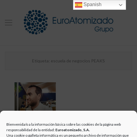
Spanish
Etiqueta:
escuela de negocios PEAKS
Bienvenida/o a la información básica sobre las cookies de la página web
ENTREVISTA A
responsabilidad de la entidad:
Euroatomizado, S.A.
Una cookie o galleta informática es un pequeño archivo de información que