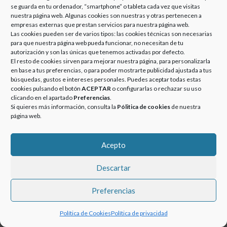
NUESTRO
se guarda en tu ordenador, “smartphone” o tableta cada vez que visitas
RESPONSABLE DE
nuestra página web. Algunas cookies son nuestras y otras pertenecen a
SISTEMAS Y
empresas externas que prestan servicios para nuestra página web.
SEGURIDAD:
Las cookies pueden ser de varios tipos: las cookies técnicas son necesarias
para que nuestra página web pueda funcionar, no necesitan de tu
CONSTANTIN BUCUR
autorización y son las únicas que tenemos activadas por defecto.
Posted
Categories
7 julio, 2020
Noticias
El resto de cookies sirven para mejorar nuestra página, para personalizarla
en base a tus preferencias, o para poder mostrarte publicidad ajustada a tus
on
La escuela de negocios PEAKS
búsquedas, gustos e intereses personales. Puedes aceptar todas estas
Business School ha entrevistado a
cookies pulsando el botón
ACEPTAR
o configurarlas o rechazar su uso
nuestro Responsable de Sistemas y
clicando en el apartado
Preferencias
.
Si quieres más información, consulta la
Pólitica de cookies
de nuestra
Seguridad Constantin Bucur. Grupo
página web.
Euroatomizado en su visión por …
ENTREVISTA A NUESTRO RESPONSABLE DE SISTEMAS Y SEGURIDAD: 
More
»
Acepto
Descartar
© 2020-2023 GRUPOEUROATOMIZADO. Todos los derechos
Preferencias
reservados.
Política de Cookies
Política de privacidad