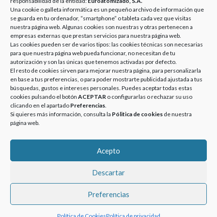
EUROATOMIZADO:
responsabilidad de la entidad:
Euroatomizado, S.A.
Una cookie o galleta informática es un pequeño archivo de información que
EMPRESA
se guarda en tu ordenador, “smartphone” o tableta cada vez que visitas
RESPONSABLE Y
nuestra página web. Algunas cookies son nuestras y otras pertenecen a
COMPROMETIDA
empresas externas que prestan servicios para nuestra página web.
CON EL MEDIO
Las cookies pueden ser de varios tipos: las cookies técnicas son necesarias
para que nuestra página web pueda funcionar, no necesitan de tu
AMBIENTE –
autorización y son las únicas que tenemos activadas por defecto.
12/09/2013
El resto de cookies sirven para mejorar nuestra página, para personalizarla
en base a tus preferencias, o para poder mostrarte publicidad ajustada a tus
Posted
Categories
13 septiembre, 2018
Noticias
búsquedas, gustos e intereses personales. Puedes aceptar todas estas
on
En GRUPO EUROATOMIZADO,
cookies pulsando el botón
ACEPTAR
o configurarlas o rechazar su uso
tenemos el firme compromiso de
clicando en el apartado
Preferencias
.
Si quieres más información, consulta la
Pólitica de cookies
de nuestra
reducir nuestras emisiones de
página web.
CO2 y así hacer uso de un consumo
de electricidad responsable, por eso,
GRUPO EUROATOMIZADO: EMPRESA RESPONSABLE Y COMPROMETID
…
More
»
Acepto
Descartar
© 2020-2023 GRUPOEUROATOMIZADO. Todos los derechos
Preferencias
reservados.
Política de Cookies
Política de privacidad